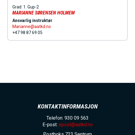
Grad:
1. Gup-2
MARIANNE SØRENSEN HOLMEM
Ansvarlig instruktør
Marianne@aatkd.no
+47 98 87 69 05
KONTAKTINFORMASJON
Telefon: 930 09 563
E-post:
epost@aatkd.no
Postboks 723 Sentrum