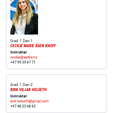
Grad:
1. Dan-1
CECILIE MARIE ÅSEN KNOFF
Instruktør
cecilie@aatkd.no
+47 99 39 47 71
Grad:
1. Dan-2
BIRK VILJAR HELSETH
Instruktør
birk.helseth@gmail.com
+47 48 23 68 42