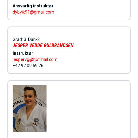
Ansvarlig instruktør
dybvik91@gmail.com
Grad:
3. Dan-2
JESPER VEDDE GULBRANDSEN
Instruktør
jespervg@hotmail.com
+47 92 09 69 26