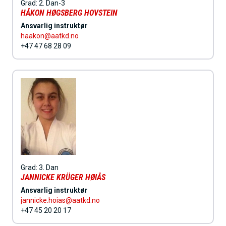
Grad:
2. Dan-3
HÅKON HØGSBERG HOVSTEIN
Ansvarlig instruktør
haakon@aatkd.no
+47 47 68 28 09
Grad:
3. Dan
JANNICKE KRÜGER HØIÅS
Ansvarlig instruktør
jannicke.hoias@aatkd.no
+47 45 20 20 17