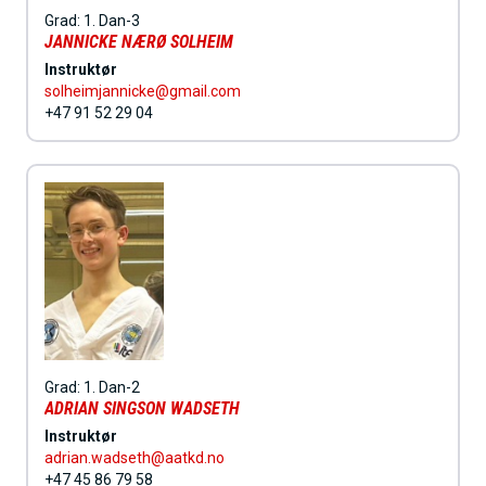
Grad:
1. Dan-3
JANNICKE NÆRØ SOLHEIM
Instruktør
solheimjannicke@gmail.com
+47 91 52 29 04
Grad:
1. Dan-2
ADRIAN SINGSON WADSETH
Instruktør
adrian.wadseth@aatkd.no
+47 45 86 79 58