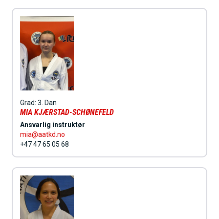
Grad:
3. Dan
MIA KJÆRSTAD-SCHØNEFELD
Ansvarlig instruktør
mia@aatkd.no
+47 47 65 05 68