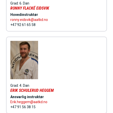
h
Grad:
6. Dan
RONNY FLACKÉ EIDSVIK
o
Hovedinstruktør
l
ronny.eidsvik@aatkd.no
+47 92 61 65 58
d
Grad:
4. Dan
ERIK SCHULERUD HEGGEM
Ansvarlig instruktør
Erik.heggem@aatkd.no
+47 91 56 38 15