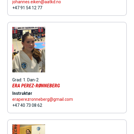
johannes.eiken@aatkd.no
+47 91 54 12 77
Grad:
1. Dan-2
ERA PEREZ-RØNNEBERG
Instruktør
eraperezronneberg@gmail.com
+47 40 73 08 62