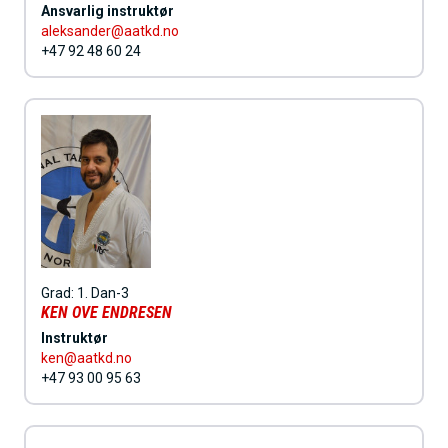
Ansvarlig instruktør
aleksander@aatkd.no
+47 92 48 60 24
Grad:
1. Dan-3
KEN OVE ENDRESEN
Instruktør
ken@aatkd.no
+47 93 00 95 63