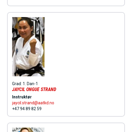
Grad:
1. Dan-1
JAYCIL ONGUE STRAND
Instruktør
jaycil.strand@aatkd.no
+47 94 89 82 59