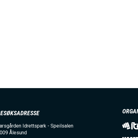
ORGA
BESØKSADRESSE
arsgården Idrettspark - Speilsalen
009
Ålesund