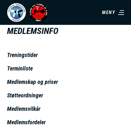
H
MENY
o
p
MEDLEMSINFO
p
t
i
Treningstider
l
h
Terminliste
o
Medlemskap og priser
v
e
Støtteordninger
d
Medlemsvilkår
i
n
Medlemsfordeler
n