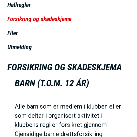
Hallregler
h
o
Forsikring og skadeskjema
l
d
Filer
Utmelding
FORSIKRING OG SKADESKJEMA
BARN (T.O.M. 12 ÅR)
Alle barn som er medlem i klubben eller
som deltar i organisert aktivitet i
klubbens regi er forsikret gjennom
Gjensidige barneidrettsforsikring.