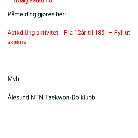
mia@aatkd.no
Påmelding gjøres her:
Aatkd Ung aktivitet - Fra 12år til 18år – Fyll ut
skjema
Mvh
Ålesund NTN Taekwon-Do klubb