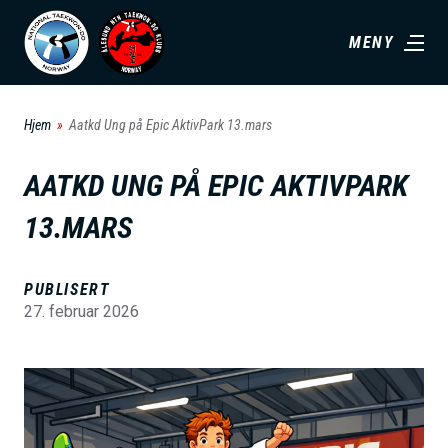
H
MENY
o
p
p
Hjem
Aatkd Ung på Epic AktivPark 13.mars
t
i
AATKD UNG PÅ EPIC AKTIVPARK
l
13.MARS
h
o
v
PUBLISERT
27. februar 2026
e
d
i
B
n
i
n
l